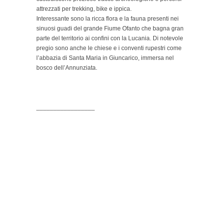
attrezzati per trekking, bike e ippica.
Interessante sono la ricca flora e la fauna presenti nei
sinuosi guadi del grande Fiume Ofanto che bagna gran
parte del territorio ai confini con la Lucania. Di notevole
pregio sono anche le chiese e i conventi rupestri come
l’abbazia di Santa Maria in Giuncarico, immersa nel
bosco dell’Annunziata.
_________________
b&b melfi, bed and breakfast melfi, beb melfi,
pernottamento e prima colazione melfi, posto letto
melfi, posti letto melfi, camere con colazione melfi,
vacanze melfi, dormire melfi, DORMIRE Melfi,
alloggiare a Melfi, vacanze gargano, VACANZE
GARGANO, locande Melfi, Melfi b&b, Melfi, Dormire a
Melfi, B&B Melfi, Residenza Ducale Melfi, Affitta
Camere Melfi, Turismo, Turimo a Melfi, Puglia, Pro
Loco Melfi, Castello di Melfi, vaiggiare in puglia,
viaggiare in puglia, vacanze rocchetta, bere rocchetta,