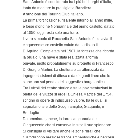
Sant’Antonio è considerato tra i più bei borghi d’Italia,
tanto da meritare la prestigiosa
Bandiera
Arancione
del Touring Club Italiano.
La prima fortificazione, risalente intorno all’anno mille,
è forse d’origine Normanna e del primo castello, datato
al 1050, oggi resta solo una torre.
Il vero simbolo di Rocchetta Sant’Antonio è, tuttavia, il
cinquecentesco castello voluto da Ladislao II
D’Aquino. Completata nel 1507, la fortezza che ricorda
la prua di una nave è stata realizzata a forma
ogivale, molto probabilmente su progetto di Francesco
Di Giorgio Martini. La struttura è caratterizzata da
ingegnosi sistemi di difesa e da eleganti linee che lo
slanciano sul pendio del suggestivo borgo antico.
Tra i vicoli del centro storico e tra le pavimentazioni in
pietra delle viuzze si erge la Chiesa Matrice del 1754,
scrigno di opere di indiscusso valore, tra le quali si
segnalano tele dello Scogniamiglio, Giaquinto, e
Brudaglio.
Da ammirare, anche, la torre campanaria del
Cinquecento che si conserva in tutto il suo splendore.
Si consiglia di visitare anche le zone rurali che
custodiscono preziose tracce archeologiche e percorsi