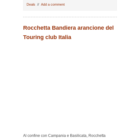
Deals
//
Add a comment
Rocchetta Bandiera arancione del
Touring club Italia
Giulimà, giulima, hotel a rocchetta, b&b rocchetta, beb
a rocchetta, rocchetta pernottare, affittacamere a
rocchetta, camere a rocchetta, soggiornare a rocchetta,
vacanze a rocchetta, rocchetta bandiera arancione,
rocchetta gargano, rocchetta puglia, rocchetta foggia,
booking fittacamere, booking b&b, prenotazioni hotel e
bed & breakfast, Affittacamere economici vicino A16
NAPOLI-CANOSA – LACEDONIA, Affittacamere
economici vicino A16 NAPOLI-CANOSA – Rocchetta
sant’antonio, B&B vicino A16 NAPOLI-CANOSA, B&B
vicino A16 NAPOLI-Rocchetta sant’antonio, B&B vicino
A 16 NAPOLI-Rocchetta sant’antonio, hotel A16
NAPOLI-CANOSA,
Al confine con Campania e Basilicata, Rocchetta