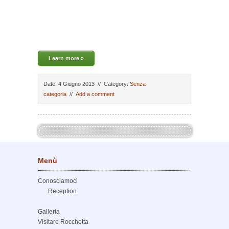
dormire a Volturino, dormire a Zapponeta, dormire a
Margherita di Savoia, dormire a Melfi, dormire
aLacedonia, dormire a Bisaccia, dormire a ariano
irpino
Learn more »
Date: 4 Giugno 2013
//
Category:
Senza
categoria
//
Add a comment
Menù
Conosciamoci
Reception
Galleria
Visitare Rocchetta