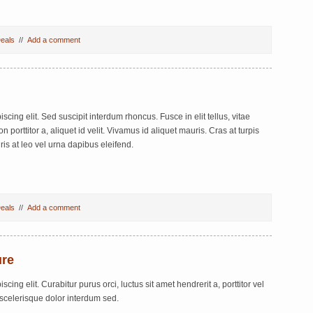
eals
//
Add a comment
cing elit. Sed suscipit interdum rhoncus. Fusce in elit tellus, vitae
rttitor a, aliquet id velit. Vivamus id aliquet mauris. Cras at turpis
uris at leo vel urna dapibus eleifend.
eals
//
Add a comment
ure
ing elit. Curabitur purus orci, luctus sit amet hendrerit a, porttitor vel
scelerisque dolor interdum sed.