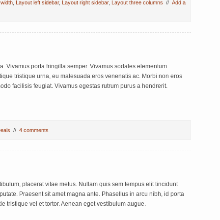
 width
,
Layout left sidebar
,
Layout right sidebar
,
Layout three columns
//
Add a
a. Vivamus porta fringilla semper. Vivamus sodales elementum
istique tristique urna, eu malesuada eros venenatis ac. Morbi non eros
do facilisis feugiat. Vivamus egestas rutrum purus a hendrerit.
eals
//
4 comments
tibulum, placerat vitae metus. Nullam quis sem tempus elit tincidunt
lputate. Praesent sit amet magna ante. Phasellus in arcu nibh, id porta
e tristique vel et tortor. Aenean eget vestibulum augue.