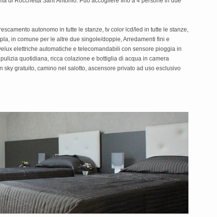
mà di Rocchetta Sant’Antonio. Può accogliere fino a 4 persone in due
rescamento autonomo in tutte le stanze, tv color lcd/led in tutte le stanze,
la, in comune per le altre due singole/doppie, Arredamenti fini e
 velux elettriche automatiche e telecomandabili con sensore pioggia in
 pulizia quotidiana, ricca colazione e bottiglia di acqua in camera
n sky gratuito, camino nel salotto, ascensore privato ad uso esclusivo