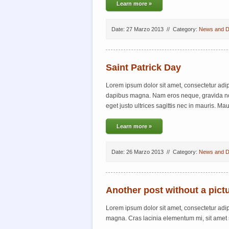
Learn more »
Date: 27 Marzo 2013
//
Category:
News and D
Saint Patrick Day
Lorem ipsum dolor sit amet, consectetur adipis
dapibus magna. Nam eros neque, gravida non po
eget justo ultrices sagittis nec in mauris. Ma
Learn more »
Date: 26 Marzo 2013
//
Category:
News and D
Another post without a pict
Lorem ipsum dolor sit amet, consectetur adipisc
magna. Cras lacinia elementum mi, sit amet 