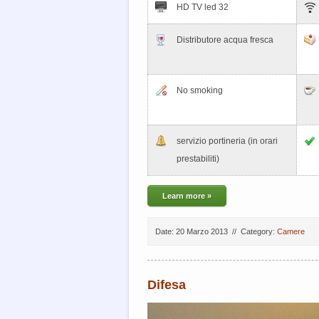
HD TV led 32
Distributore acqua fresca
No smoking
servizio portineria (in orari
prestabiliti)
Learn more »
Date: 20 Marzo 2013
//
Category:
Camere
Difesa