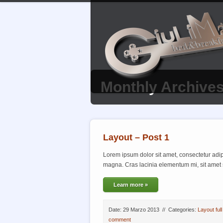
Monthly Archives
Layout – Post 1
Lorem ipsum dolor sit amet, consectetur adipisc
magna. Cras lacinia elementum mi, sit amet 
Learn more »
Date: 29 Marzo 2013
//
Categories:
Layout full
comment