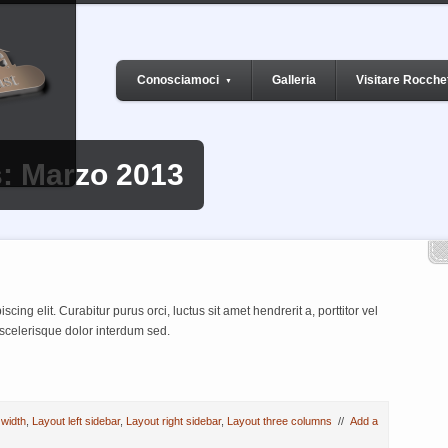
Conosciamoci
Galleria
Visitare Rocche
▼
: Marzo 2013
ing elit. Curabitur purus orci, luctus sit amet hendrerit a, porttitor vel
scelerisque dolor interdum sed.
 width
,
Layout left sidebar
,
Layout right sidebar
,
Layout three columns
//
Add a