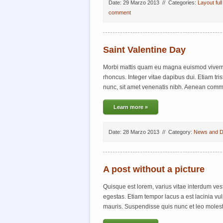
Date: 29 Marzo 2013
//
Categories:
Layout full
comment
Saint Valentine Day
Morbi mattis quam eu magna euismod viverr
rhoncus. Integer vitae dapibus dui. Etiam tr
nunc, sit amet venenatis nibh. Aenean commo
Learn more »
Date: 28 Marzo 2013
//
Category:
News and D
A post without a picture
Quisque est lorem, varius vitae interdum ves
egestas. Etiam tempor lacus a est lacinia vu
mauris. Suspendisse quis nunc et leo molesti