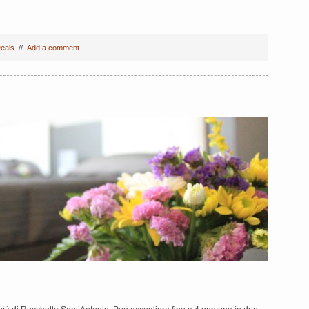
eals
//
Add a comment